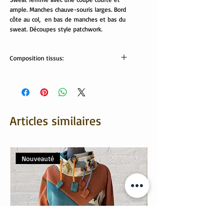
ample. Manches chauve-souris larges. Bord
côte au col, en bas de manches et bas du
sweat. Découpes style patchwork.
Composition tissus:
Tissus OekoTex:
sweat rouge : 62% coton recyclé, 33%
polyester, 5% élasthanne.
matelassé effet tricot: 81% polyester, 16%
viscose, 3% élasthanne.
Articles similaires
velours gris: 80% coton, 20% élasthanne.
Bord côte: 95% coton, 5% élasthanne.
Lavable en machine 30/40°
Nouveauté