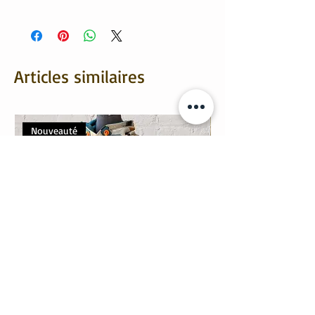
Tissus OekoTex:
95% coton, 5% élasthanne
Articles similaires
Nouveauté