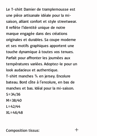
Le T-shirt Damier de tramplemousse est
une pièce artisanale idéale pour la mi-
saison, alliant confort et style streetwear.
Il reflète l’identité unique de notre
marque engagée dans des créations
originales et durables. Sa coupe moderne
et ses motifs graphiques apportent une
touche dynamique à toutes vos tenues.
Parfait pour affronter les journées aux
températures variées. Adoptez-le pour un
look audacieux et authentique.
T-shirt manches ¾ en jersey. Encolure
bateau. Bord côte à l'encolure, en bas de
manches et bas. Idéal pour la mi-saison.
S=34/36
M=38/40
L=42/44
XL=46/48
Composition tissus: