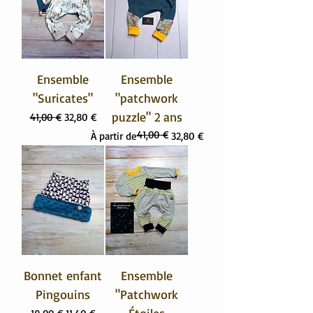
Ensemble
Ensemble
"Suricates"
"patchwork
puzzle" 2 ans
Prix original
Prix promotionnel
41,00 €
32,80 €
41,00 €
Prix original
Prix promotionnel
À partir de
32,80 €
Bonnet enfant
Ensemble
Pingouins
"Patchwork
Prix original
Prix promotionnel