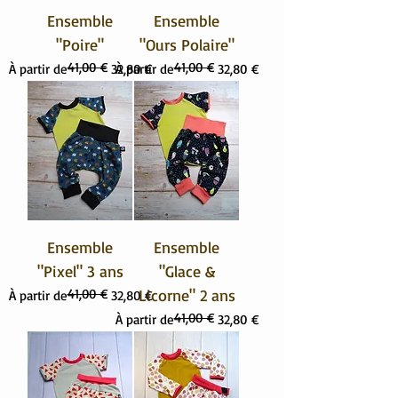
Ensemble
Ensemble
"Poire"
"Ours Polaire"
41,00 €
41,00 €
Prix original
Prix promotionnel
Prix original
Prix promotionnel
À partir de
32,80 €
À partir de
32,80 €
Ensemble
Ensemble
"Pixel" 3 ans
"Glace &
41,00 €
Licorne" 2 ans
Prix original
Prix promotionnel
À partir de
32,80 €
41,00 €
Prix original
Prix promotionnel
À partir de
32,80 €