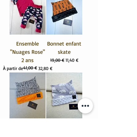
Ensemble
Bonnet enfant
"Nuages Rose"
skate
2 ans
Prix original
Prix promotionnel
19,00 €
11,40 €
41,00 €
Prix original
Prix promotionnel
À partir de
32,80 €
Bonnet enfant
Bonnet enfant