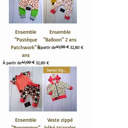
Ensemble
Ensemble
"Pastèque
"Balloon" 2 ans
Patchwork" 3
41,00 €
Prix original
Prix promotionnel
À partir de
32,80 €
ans
41,00 €
Prix original
Prix promotionnel
À partir de
32,80 €
Sweat léger
Ensemble
Veste zippé
"Popommes"
bébé triangles