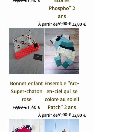
Étoiles
19,00 €
11,40 €
Phospho" 2
ans
41,00 €
Prix original
Prix promotionnel
À partir de
32,80 €
Bonnet enfant
Ensemble "Arc-
Super-chaton
en-ciel qui se
rose
colore au soleil
Patch" 2 ans
Prix original
Prix promotionnel
19,00 €
11,40 €
41,00 €
Prix original
Prix promotionnel
À partir de
32,80 €