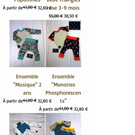
41,00 €
rose 3-9 mois
Prix original
Prix promotionnel
À partir de
32,80 €
Prix original
Prix promotionnel
55,00 €
38,50 €
Ensemble
Ensemble
"Musique" 2
"Monstres
ans
Phosphorescen
41,00 €
ts"
Prix original
Prix promotionnel
À partir de
32,80 €
41,00 €
Prix original
Prix promotionnel
À partir de
32,80 €