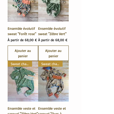
Ensemble évolutif
Ensemble évolutif
sweat "Forêt rose"
sweat "Zèbre Vert"
Prix promotionnel
Prix promotionnel
À partir de
68,00 €
À partir de
68,00 €
Ajouter au
Ajouter au
panier
panier
Sweat chaud
Sweat chaud
Ensemble veste et
Ensemble veste et
sarouel "Zèbre Vert"
sarouel "Ours à