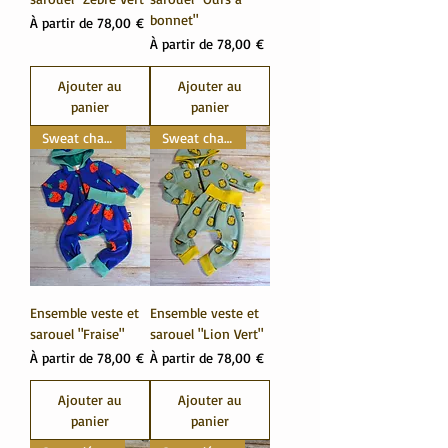
bonnet"
Prix promotionnel
À partir de
78,00 €
Prix promotionnel
À partir de
78,00 €
Ajouter au
Ajouter au
panier
panier
Sweat chaud
Sweat chaud
Ensemble veste et
Ensemble veste et
sarouel "Fraise"
sarouel "Lion Vert"
Prix promotionnel
Prix promotionnel
À partir de
78,00 €
À partir de
78,00 €
Ajouter au
Ajouter au
panier
panier