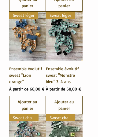
panier
panier
Sweat léger
Sweat léger
Ensemble évolutif
Ensemble évolutif
sweat "Lion
sweat "Monstre
orange"
bleu" 3-4 ans
Prix promotionnel
Prix promotionnel
À partir de
68,00 €
À partir de
68,00 €
Ajouter au
Ajouter au
panier
panier
Sweat chaud
Sweat chaud