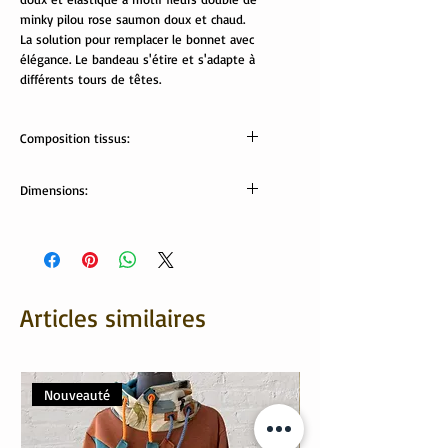
minky pilou rose saumon doux et chaud.
La solution pour remplacer le bonnet avec
élégance. Le bandeau s'étire et s'adapte à
différents tours de têtes.
Composition tissus:
Tissus Oekotex:
Dimensions:
jersey: 95% coton, 5% élasthanne.
minky pilou: 100% polyester
Largeur bandeau: 9 cm
Tour de tête (bandeau non étiré): 52 cm
Articles similaires
Nouveauté