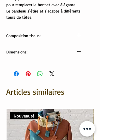
pour remplacer le bonnet avec élégance.
Le bandeau s'étire et s'adapte à différents
tours de têtes.
Composition tissus:
Tissus Oekotex:
Dimensions:
jersey: 95% coton, 5% élasthanne.
minky pilou: 100% polyester
Largeur bandeau: 9 cm
Tour de tête (bandeau non étiré): 52 cm
Articles similaires
Nouveauté