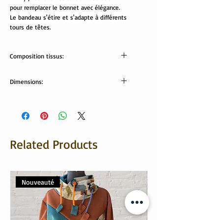
pour remplacer le bonnet avec élégance.
Le bandeau s'étire et s'adapte à différents
tours de têtes.
Composition tissus:
Tissus Oekotex:
Dimensions:
jersey: 95% coton, 5% élasthanne.
minky pilou: 100% polyester
Largeur bandeau: 9 cm
Tour de tête (bandeau non étiré): 52 cm
Related Products
Nouveauté