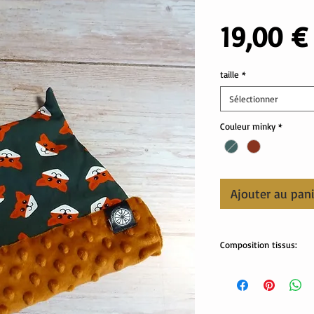
19,00 €
taille
*
Sélectionner
Couleur minky
*
Ajouter au pan
Composition tissus:
Tissus Oekotex
jersey: 95% coton , 5%
minky pilou: 100% polye