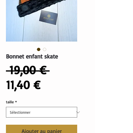
Bonnet enfant skate
Prix
 19,00 € 
Prix
original
11,40 €
promotionnel
taille
*
Ajouter au panier