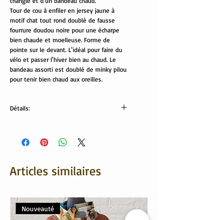
triangle et d'un bandeau chaud.
Tour de cou à enfiler en jersey jaune à
motif chat tout rond doublé de fausse
fourrure doudou noire pour une écharpe
bien chaude et moelleuse. Forme de
pointe sur le devant. L'idéal pour faire du
vélo et passer l'hiver bien au chaud. Le
bandeau assorti est doublé de minky pilou
pour tenir bien chaud aux oreilles.
Détails:
Composition tissus:
jersey: 95% coton, 5% élasthanne
fausse fourrure: 100% polyester
Bandeau:
Largeur: 9 cm. Tour de tête 51 cm non
Articles similaires
étiré.
Nouveauté