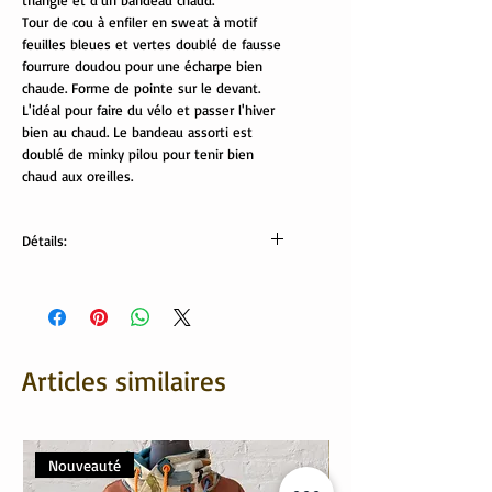
triangle et d'un bandeau chaud.
Tour de cou à enfiler en sweat à motif
feuilles bleues et vertes doublé de fausse
fourrure doudou pour une écharpe bien
chaude. Forme de pointe sur le devant.
L'idéal pour faire du vélo et passer l'hiver
bien au chaud. Le bandeau assorti est
doublé de minky pilou pour tenir bien
chaud aux oreilles.
Détails:
Composition tissus:
sweat: 95% coton, 5% élasthanne
fausse fourrure: 100% polyester
Bandeau:
Largeur: 10 cm. Tour de tête 51 cm non
Articles similaires
étiré.
Nouveauté