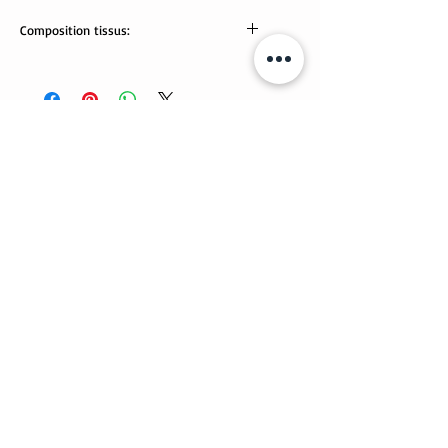
Composition tissus:
95% coton, 5% élasthanne. Tissus Oeko-
Tex
Lavable en machine.
Articles similaires
Nouveauté