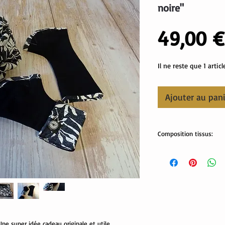
noire"
49,00 €
Il ne reste que 1 articl
Ajouter au pan
Composition tissus:
Tissus Oekotex:
jersey: 95% coton, 5% 
sweat: 70% coton, 30% 
minky pilou: 100% polye
e super idée cadeau originale et utile.