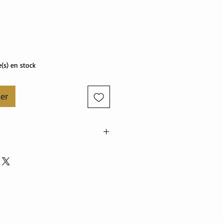
Prix
e(s) en stock
ier
élasthanne
polyester
ster