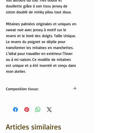
fois autours du cou. Très douce et
douillette grâce à son tissu jersey de
coton doublé de minky pilou tout doux.
Mitaines palmées originales et uniques en
sweat noir avec jersey à motif sur le
revers et le bord des doigts. Taille Unique.
Le revers du poignet se déplie pour
transformer les mitaines en manchettes.
L'idéal pour travailler en extérieur l'hiver
ou à mi-saison. Ce modèle de mitaines
est unique et a été inventé et conçu dans
mon atelier.
Composition tissus:
Tissus Oekotex:
jersey: 95% coton, 5% élasthanne
sweat: 95% coton, 5% élasthanne
minky pilou: 100% polyester
Articles similaires