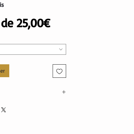
is
Prix
r de
25,00€
promotionnel
ier
on bio, 5% élasthanne. Tissu GOTS
 46% polyester, 4% élasthanne
5% élasthanne. Tissu Oekotex