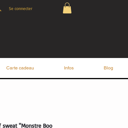
Se connecter
Carte cadeau
Infos
Blog
if sweat "Monstre Boo