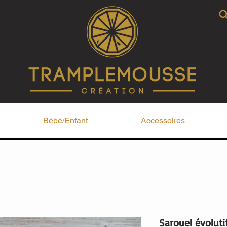
Bébé/Enfant
Accessoires
Sarouel évolut