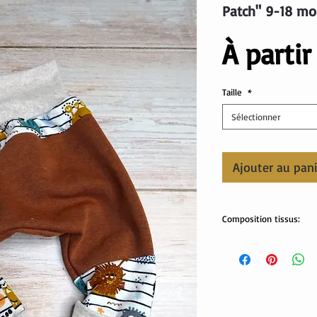
Patch" 9-18 mo
À parti
Taille
*
Sélectionner
Ajouter au pan
Composition tissus:
sweat monstre: 95% cot
sweat vert: 50% coton,
bord côte: 95% coton, 
Lavable en machine.