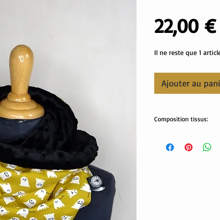
22,00 €
Il ne reste que 1 articl
Ajouter au pan
Composition tissus:
Tissus OekoTex:
minki: 100% polyester
jersey: 95% coton, 5% 