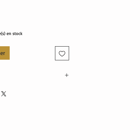
Prix
e(s) en stock
ier
élasthanne