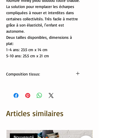
fourrure minky pilou doudou toute chaude.
La solution pour remplacer les écharpes
compliquées à nouer et interdites dans
certaines collectivités. Très facile à mettre
grâce à son élasticité, l'enfant est
autonome.
Deux tailles disponibles, dimensions à
plat:
1-4 ans: 23.5 cm x 14 cm
5-10 ans: 25.5 cm x 21 cm
Composition tissus:
tissus Oekotex:
jersey: 95% coton, 5 % élasthanne
minki: 100% polyester
Lavable en machine
Articles similaires
Nouveauté