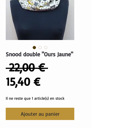
Snood double "Ours Jaune"
Prix
 22,00 € 
Prix
original
15,40 €
promotionnel
Il ne reste que 1 article(s) en stock
Ajouter au panier