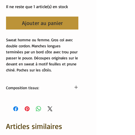
Il ne reste que 1 article(s) en stock
Ajouter au panier
Sweat homme ou femme. Gros col avec
double cordon. Manches longues
terminées par un bord côte avec trou pour
passer le pouce. Découpes originales sur le
devant en sweat à motif feuilles et prune
chiné. Poches sur les côtés.
Composition tissus:
Tissus Oeko-Tex :
sweat: 63% coton, 37% polyester.
bord côte: 95% coton, 5% elsathanne
Articles similaires