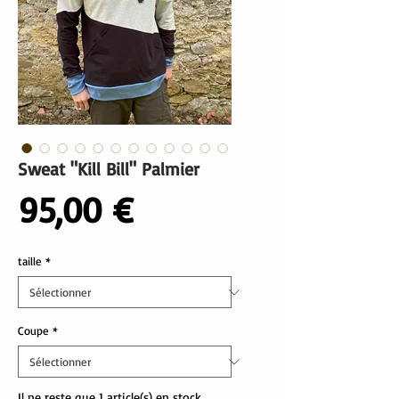
Sweat "Kill Bill" Palmier
Prix
95,00 €
taille
*
Coupe
*
Il ne reste que 1 article(s) en stock