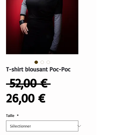
T-shirt blousant Poc-Poc
Prix
 52,00 € 
Prix
original
26,00 €
promotionnel
Taille
*