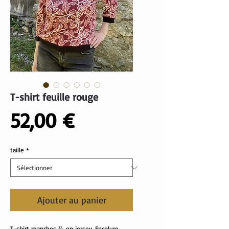
T-shirt feuille rouge
Prix
52,00 €
taille
*
Ajouter au panier
T-shirt manches ¾ en jersey. Encolure