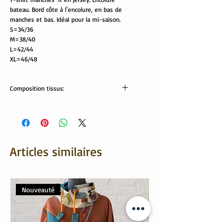
bateau. Bord côte à l'encolure, en bas de
manches et bas. Idéal pour la mi-saison.
S=34/36
M=38/40
L=42/44
XL=46/48
Composition tissus:
Tissus OekoTex:
95% viscose, 5% élasthanne
Articles similaires
Nouveauté