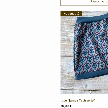
Ajouter au p
Nouveauté
Jupe "Jumpy Tapisserie"
Prix
30,00 €