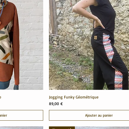
e
Jogging Funky Géométrique
Prix
89,00 €
anier
Ajouter au panier