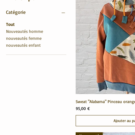
Catégorie
Tout
Nouveautés homme
nouveautés femme
nouveautés enfant
Sweat "Alabama" Pinceau orang
Prix
95,00 €
Ajouter au p