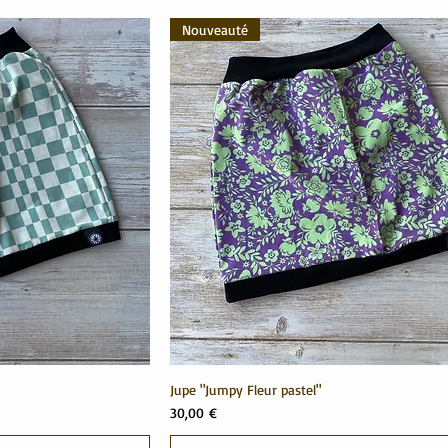
Nouveauté
Jupe "Jumpy Fleur pastel"
Prix
30,00 €