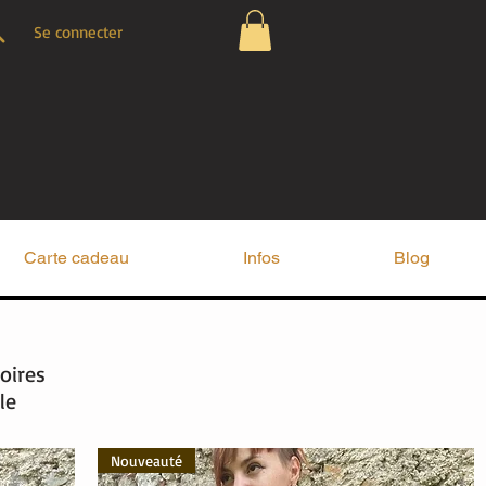
Se connecter
Carte cadeau
Infos
Blog
oires
le
Nouveauté