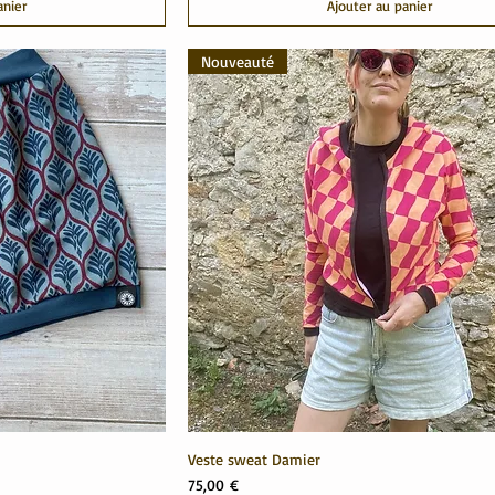
anier
Ajouter au panier
Nouveauté
Veste sweat Damier
Prix
75,00 €