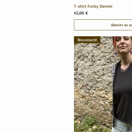
T-shirt Funky Damier
Prix
45,00 €
Ajouter au p
Nouveauté