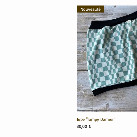
Nouveauté
Jupe "Jumpy Damier"
Prix
30,00 €