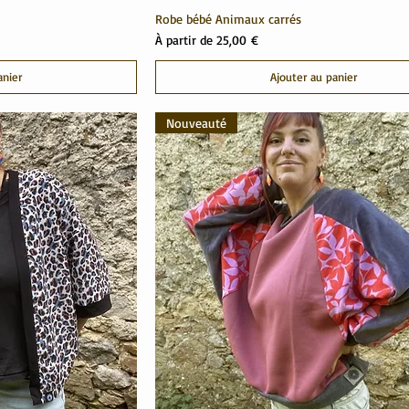
Robe bébé Animaux carrés
Prix promotionnel
À partir de
25,00 €
anier
Ajouter au panier
Nouveauté