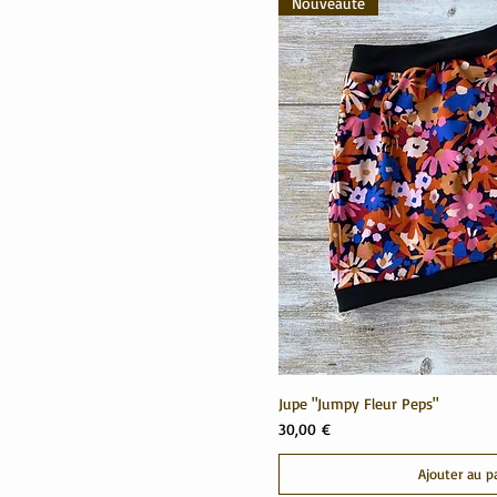
Nouveauté
Jupe "Jumpy Fleur Peps"
Prix
30,00 €
Ajouter au p