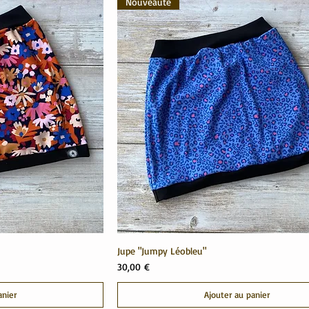
Nouveauté
Jupe "Jumpy Léobleu"
Prix
30,00 €
anier
Ajouter au panier