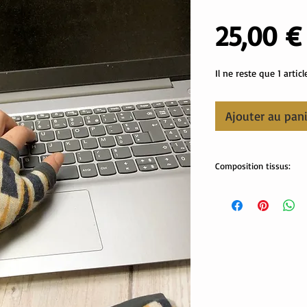
25,00 €
Il ne reste que 1 articl
Ajouter au pan
Composition tissus:
Tissus Oekotex:
jacquard: 100% coton bi
Revers: 95% coton, 5% 