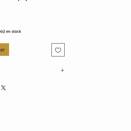
Prix
e(s) en stock
ier
o
élasthanne