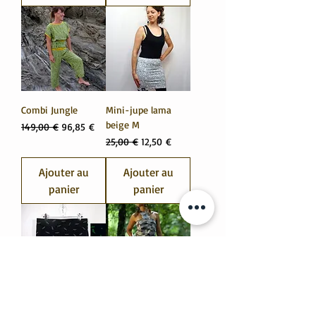
Combi Jungle
Mini-jupe lama
beige M
Prix original
Prix promotionnel
149,00 €
96,85 €
Prix original
Prix promotionnel
25,00 €
12,50 €
Ajouter au
Ajouter au
panier
panier
Mini-jupe Batman
Robe Égypte