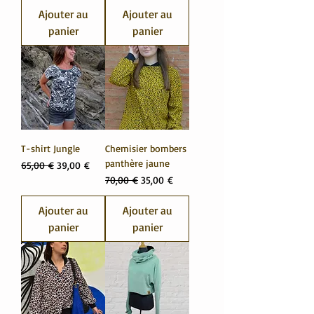
Ajouter au
Ajouter au
panier
panier
T-shirt Jungle
Chemisier bombers
panthère jaune
Prix original
Prix promotionnel
65,00 €
39,00 €
Prix original
Prix promotionnel
70,00 €
35,00 €
Ajouter au
Ajouter au
panier
panier