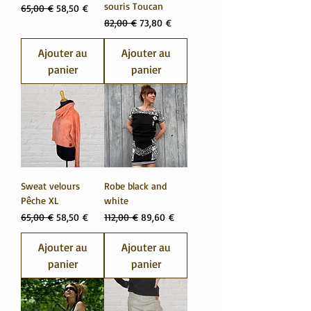
souris Toucan
Prix original
Prix promotionnel
65,00 €
58,50 €
Prix original
Prix promotionnel
82,00 €
73,80 €
Ajouter au
Ajouter au
panier
panier
Sweat velours
Robe black and
Pêche XL
white
Prix original
Prix promotionnel
Prix original
Prix promotionnel
65,00 €
58,50 €
112,00 €
89,60 €
Ajouter au
Ajouter au
panier
panier