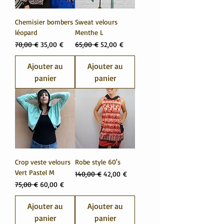
Chemisier bombers
Sweat velours
léopard
Menthe L
Prix original
Prix promotionnel
Prix original
Prix promotionnel
70,00 €
35,00 €
65,00 €
52,00 €
Ajouter au
Ajouter au
panier
panier
Crop veste velours
Robe style 60's
Vert Pastel M
Prix original
Prix promotionnel
140,00 €
42,00 €
Prix original
Prix promotionnel
75,00 €
60,00 €
Ajouter au
Ajouter au
panier
panier