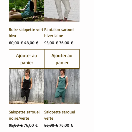
Robe salopette vert
Pantalon sarouel
bleu
hiver laine
Prix original
Prix promotionnel
Prix original
Prix promotionnel
60,00 €
48,00 €
95,00 €
76,00 €
Ajouter au
Ajouter au
panier
panier
Salopette sarouel
Salopette sarouel
noire/verte
verte
Prix original
Prix promotionnel
Prix original
Prix promotionnel
95,00 €
76,00 €
95,00 €
76,00 €