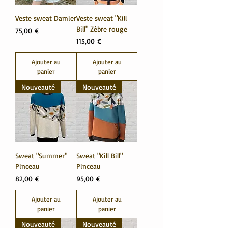
Veste sweat Damier
Veste sweat "Kill
Bill" Zèbre rouge
Prix
75,00 €
Prix
115,00 €
Ajouter au
Ajouter au
panier
panier
Nouveauté
Nouveauté
Sweat "Summer"
Sweat "Kill Bill"
Pinceau
Pinceau
Prix
Prix
82,00 €
95,00 €
Ajouter au
Ajouter au
panier
panier
Nouveauté
Nouveauté