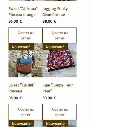
Sweat "Alabama"
Jogging Funky
Pinceau orange
Géométrique
Prix
Prix
95,00 €
89,00 €
Ajouter au
Ajouter au
panier
panier
Nouveauté
Nouveauté
Sweat "Kill Bill"
Jupe "Jumpy Fleur
Pinceau
Peps"
Prix
Prix
95,00 €
30,00 €
Ajouter au
Ajouter au
panier
panier
Nouveauté
Nouveauté