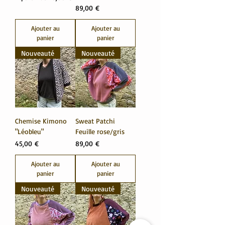
Prix
89,00 €
Ajouter au
Ajouter au
panier
panier
Nouveauté
Nouveauté
Chemise Kimono
Sweat Patchi
"Léobleu"
Feuille rose/gris
Prix
Prix
45,00 €
89,00 €
Ajouter au
Ajouter au
panier
panier
Nouveauté
Nouveauté