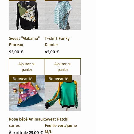
Sweat "Alabama"
T-shirt Funky
Pinceau
Damier
Prix
Prix
95,00 €
45,00 €
Ajouter au
Ajouter au
panier
panier
Nouveauté
Nouveauté
Robe bébé Animaux
Sweat Patchi
carrés
Feuille vert/jaune
M/L
Prix promotionnel
À partir de
25,00 €