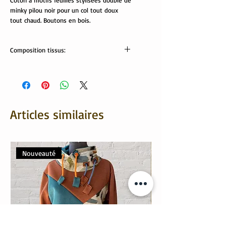
Coton à motifs feuilles stylisées doublé de
minky pilou noir pour un col tout doux
tout chaud. Boutons en bois.
Composition tissus:
Tissus Oeko tex:
imprimé: 97% coton, 3% élasthanne
doublure minky: 100% polyester
Articles similaires
Nouveauté