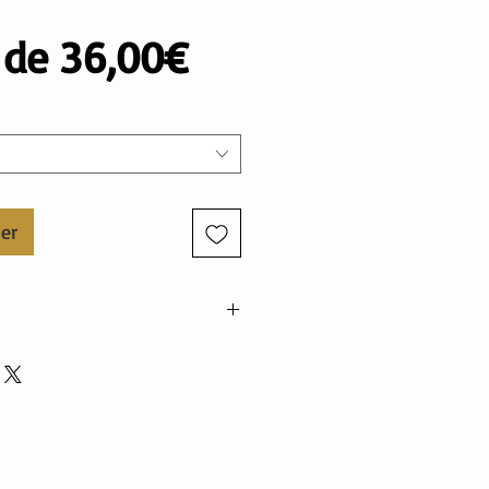
Prix
r de
36,00€
promotionnel
ier
élasthanne