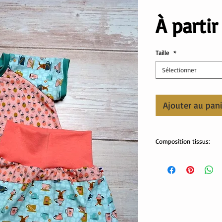
À parti
Taille
*
Sélectionner
Ajouter au pan
Composition tissus:
tissus Oekotex:
jersey: 95% coton, 5% 