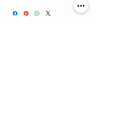
Tissus OekoTex
95% coton, 5% élasthanne
Lavable en machine.
Articles similaires
Nouveauté