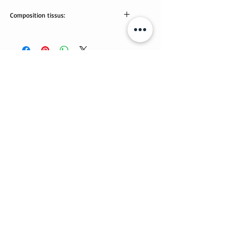
Composition tissus:
95% coton, 5% élasthanne. Tissus Oeko-
Tex
Lavable en machine.
Articles similaires
Nouveauté