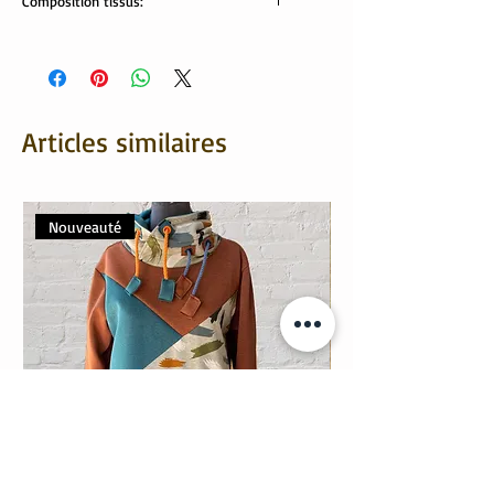
Composition tissus:
Tissus Oekotex:
jersey: 95% coton, 5% élasthanne
jersey matelassé: 80% coton, 20%
polyester
minky pilou: 100% polyester
Articles similaires
Nouveauté