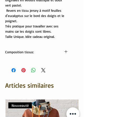
originales en velours élastique et doux
vert pastel.
Revers en tissu jersey à motif feuilles
d'eucalyptus sur le bord des doigts et le
poignet.
Très pratique pour travailler avec ses
mains car les doigts sont libres.
Taille Unique. Idée cadeau original.
Composition tissus:
Tissus Oekotex:
Velours côtelé: 80% coton, 20% polyester
Revers: 95% viscose, 5% élasthanne
Articles similaires
Nouveauté