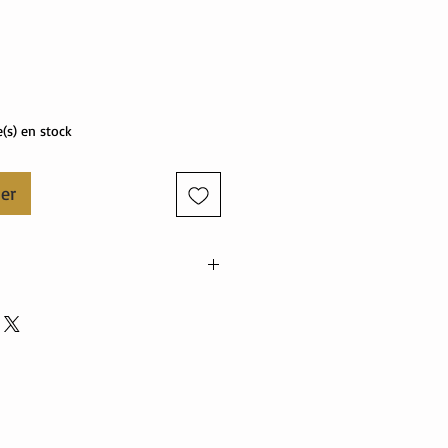
Prix
e(s) en stock
ier
nne