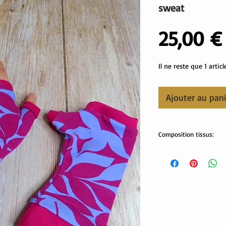
sweat
25,00 €
Il ne reste que 1 articl
Ajouter au pan
Composition tissus:
Tissus Oekotex:
95% coton, 5% élastha