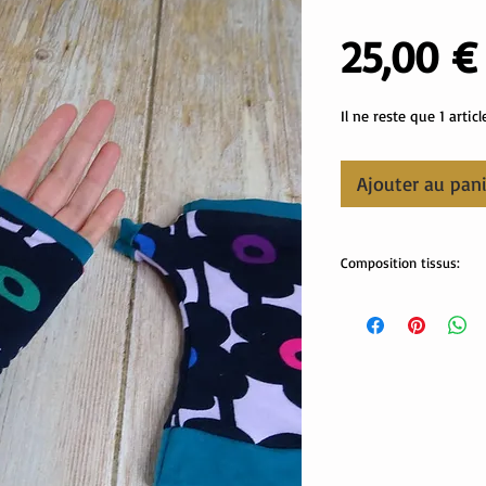
25,00 €
Il ne reste que 1 articl
Ajouter au pan
Composition tissus:
Tissus Oekotex:
95% coton, 5% élastha