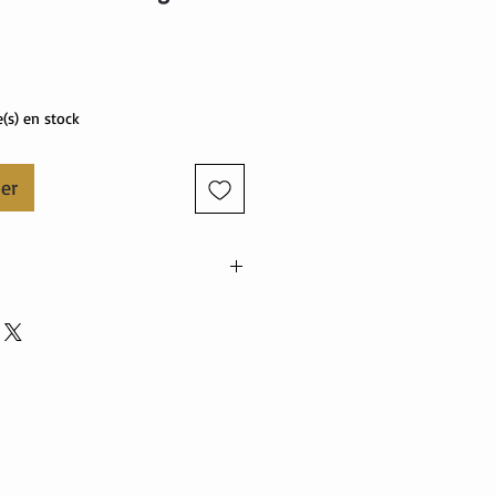
Prix
e(s) en stock
ier
nne