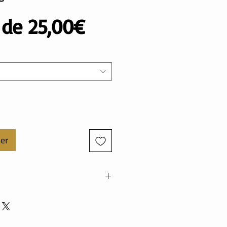
Prix
r de
25,00€
promotionnel
ier
nne