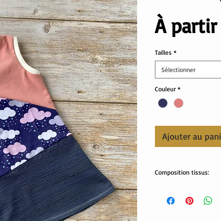
À parti
Tailles
*
Sélectionner
Couleur
*
Ajouter au pan
Composition tissus:
Tissus Oekotex:
95% coton, 5% élastha