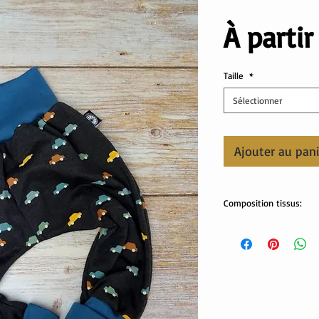
À parti
Taille
*
Sélectionner
Ajouter au pan
Composition tissus:
Tissus Oeko-Tex
jersey voiture: 60% cot
jersey vert et bord côt
Lavable en machine.