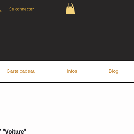
Se connecter
Carte cadeau
Infos
Blog
f "Voiture"