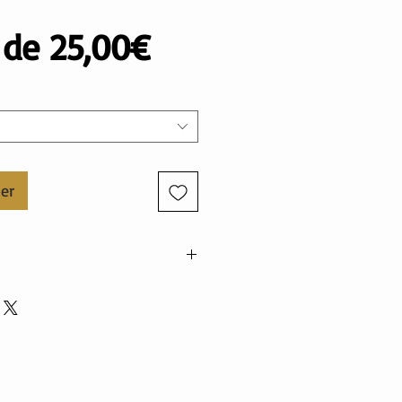
Prix
r de
25,00€
promotionnel
ier
on, 35% polyester, 5% élasthanne
e:95% coton, 5% élasthanne