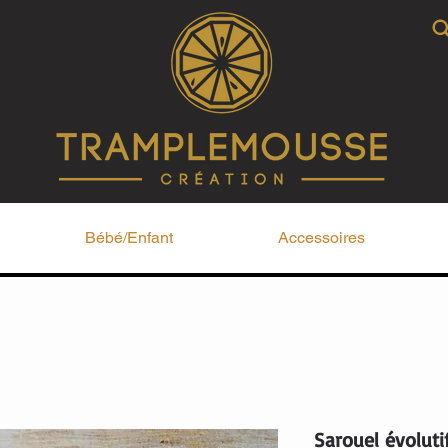
Bébé/Enfant
Accessoires
Sarouel évoluti