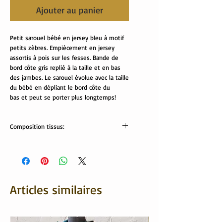
Ajouter au panier
Petit sarouel bébé en jersey bleu à motif
petits zèbres. Empiècement en jersey
assortis à pois sur les fesses. Bande de
bord côte gris replié à la taille et en bas
des jambes. Le sarouel évolue avec la taille
du bébé en dépliant le bord côte du
bas et peut se porter plus longtemps!
Composition tissus:
jersey: 95% coton oeko tex, 5%
élasthanne
bord côte: 47% coton, 48% polyester, 5%
élasthanne
Lavable en machine.
Articles similaires