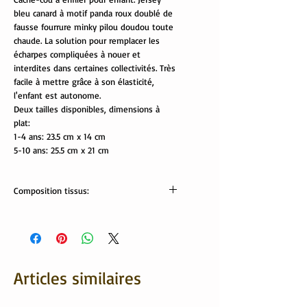
bleu canard à motif panda roux doublé de
fausse fourrure minky pilou doudou toute
chaude. La solution pour remplacer les
écharpes compliquées à nouer et
interdites dans certaines collectivités. Très
facile à mettre grâce à son élasticité,
l'enfant est autonome.
Deux tailles disponibles, dimensions à
plat:
1-4 ans: 23.5 cm x 14 cm
5-10 ans: 25.5 cm x 21 cm
Composition tissus:
tissus Oekotex:
jersey: 95% coton, 5 % élasthanne
minki: 100% polyester
Lavable en machine
Articles similaires