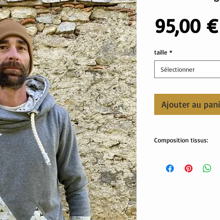
95,00 €
taille
*
Sélectionner
Ajouter au pan
Composition tissus:
sweat: 80% coton, 20% 
bord côte : 95% coton,