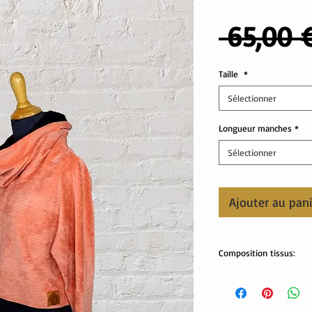
 65,00 
Taille
*
Sélectionner
Longueur manches
*
Sélectionner
Ajouter au pan
Composition tissus:
Tissus Oeko tex:
Velours: 80% coton, 20
Col: 95% coton, 5% éla