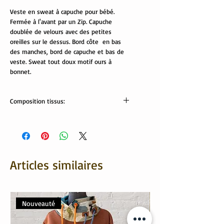
Veste en sweat à capuche pour bébé.
Fermée à l'avant par un Zip. Capuche
doublée de velours avec des petites
oreilles sur le dessus. Bord côte en bas
des manches, bord de capuche et bas de
veste. Sweat tout doux motif ours à
bonnet.
Composition tissus:
Tissus OekoTex
sweat: 95% coton,5% élasthanne
Bord côte: 95% coton, 5% élasthanne
velours: 80% coton, 20% polyester
Lavable en machine à 30°/40°
Articles similaires
Nouveauté