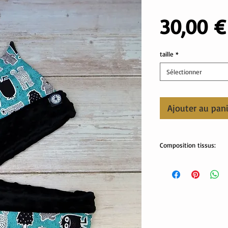
30,00 €
taille
*
Sélectionner
Ajouter au pan
Composition tissus:
Tissus Oekotex:
sweat: 95% coton, 5% é
minky pilou: 100% polye