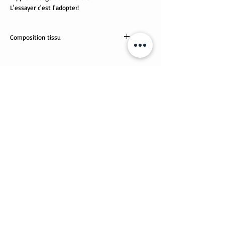
L'essayer c'est l'adopter!
Composition tissu
tissus Oekotex
95% coton, 5% élasthanne
Articles similaires
Nouveauté