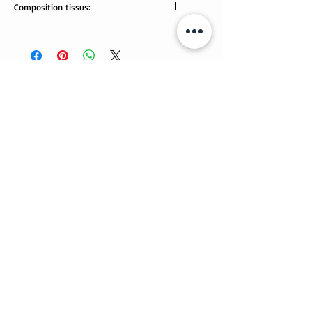
Composition tissus:
Tissus Oeko-Tex:
95% coton, 5% élasthanne.
Lavable en machine.
Articles similaires
Nouveauté