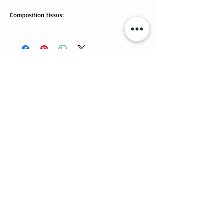
Composition tissus:
Tissus Oeko-Tex:
95% coton, 5% élasthanne.
Lavable en machine.
Articles similaires
Nouveauté