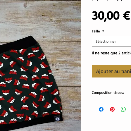
30,00 €
Taille
*
Sélectionner
Il ne reste que 2 artic
Ajouter au pan
Composition tissus:
Tissus Oeko-Tex:
95% coton, 5% élastha