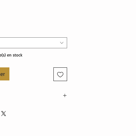
Prix
le(s) en stock
ier
nne