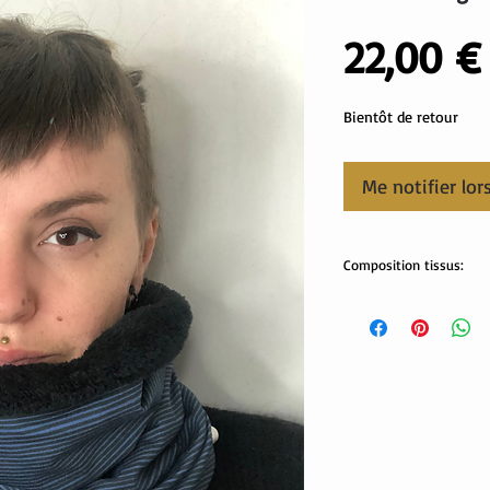
22,00 €
Bientôt de retour
Me notifier lor
Composition tissus:
Tissus Oeko tex:
fausse fourrure: 100% p
jersey: 95% coton, 5% 
Lavable en machine