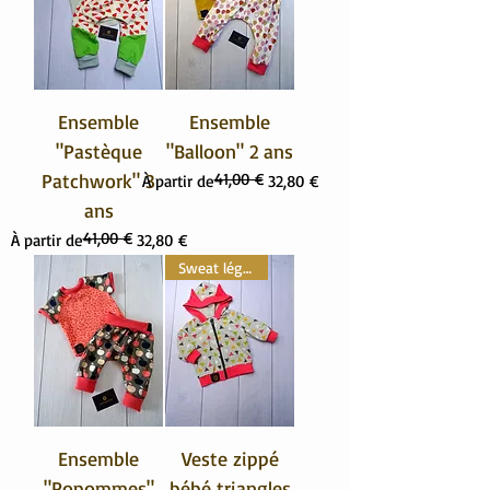
Ensemble
Ensemble
"Pastèque
"Balloon" 2 ans
Patchwork" 3
41,00 €
Prix original
Prix promotionnel
À partir de
32,80 €
ans
41,00 €
Prix original
Prix promotionnel
À partir de
32,80 €
Sweat léger
Ensemble
Veste zippé
"Popommes"
bébé triangles