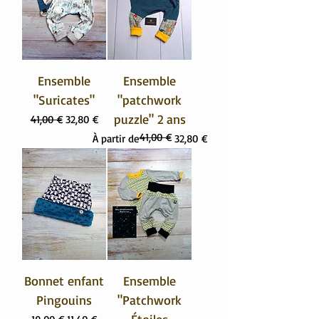
Ensemble
Ensemble
"Suricates"
"patchwork
puzzle" 2 ans
Prix original
Prix promotionnel
41,00 €
32,80 €
41,00 €
Prix original
Prix promotionnel
À partir de
32,80 €
Bonnet enfant
Ensemble
Pingouins
"Patchwork
Prix original
Prix promotionnel