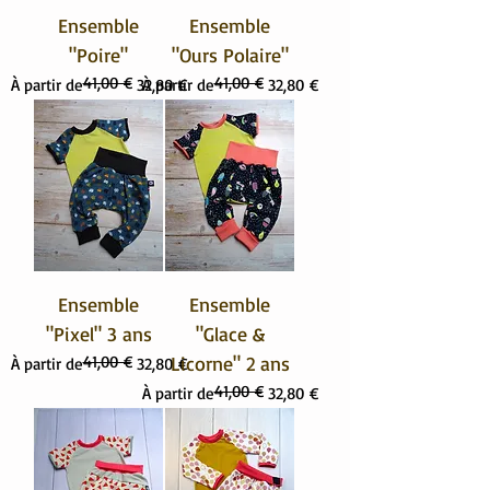
Ensemble
Ensemble
"Poire"
"Ours Polaire"
41,00 €
41,00 €
Prix original
Prix promotionnel
Prix original
Prix promotionnel
À partir de
32,80 €
À partir de
32,80 €
Ensemble
Ensemble
"Pixel" 3 ans
"Glace &
41,00 €
Licorne" 2 ans
Prix original
Prix promotionnel
À partir de
32,80 €
41,00 €
Prix original
Prix promotionnel
À partir de
32,80 €