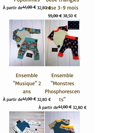
41,00 €
rose 3-9 mois
Prix original
Prix promotionnel
À partir de
32,80 €
Prix original
Prix promotionnel
55,00 €
38,50 €
Ensemble
Ensemble
"Musique" 2
"Monstres
ans
Phosphorescen
41,00 €
ts"
Prix original
Prix promotionnel
À partir de
32,80 €
41,00 €
Prix original
Prix promotionnel
À partir de
32,80 €