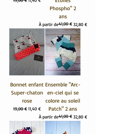
Étoiles
19,00 €
11,40 €
Phospho" 2
ans
41,00 €
Prix original
Prix promotionnel
À partir de
32,80 €
Bonnet enfant
Ensemble "Arc-
Super-chaton
en-ciel qui se
rose
colore au soleil
Patch" 2 ans
Prix original
Prix promotionnel
19,00 €
11,40 €
41,00 €
Prix original
Prix promotionnel
À partir de
32,80 €