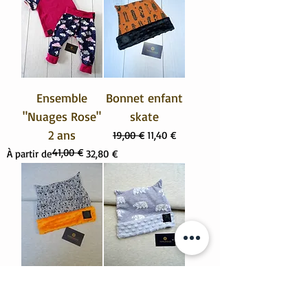
Ensemble
Bonnet enfant
"Nuages Rose"
skate
2 ans
Prix original
Prix promotionnel
19,00 €
11,40 €
41,00 €
Prix original
Prix promotionnel
À partir de
32,80 €
Bonnet enfant
Bonnet enfant