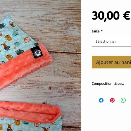
30,00 €
taille
*
Sélectionner
Ajouter au pan
Composition tissus:
Tissus Oekotex:
jersey: 95% coton, 5% é
minky pilou: 100% polye