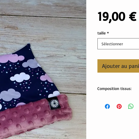
19,00 €
taille
*
Sélectionner
Ajouter au pan
Composition tissus:
Tissus Oekotex
sweat: 95% coton , 5%
minky pilou: 100% polye